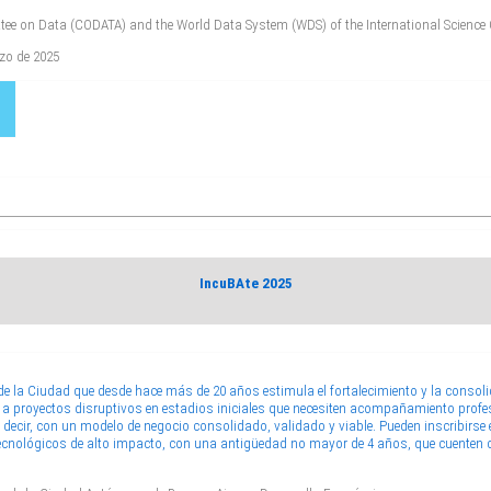
tee on Data (CODATA) and the World Data System (WDS) of the International Science 
rzo de 2025
IncuBAte 2025
de la Ciudad que desde hace más de 20 años estimula el fortalecimiento y la consol
a a proyectos disruptivos en estadios iniciales que necesiten acompañamiento profesi
s decir, con un modelo de negocio consolidado, validado y viable. Pueden inscribirs
tecnológicos de alto impacto, con una antigüedad no mayor de 4 años, que cuenten