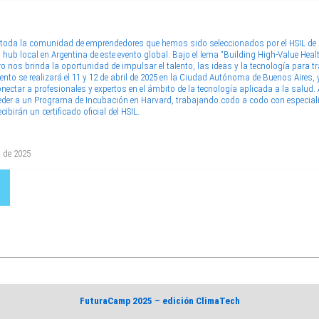
oda la comunidad de emprendedores que hemos sido seleccionados por el HSIL de l
 hub local en Argentina de este evento global. Bajo el lema “Building High-Value Healt
ntro nos brinda la oportunidad de impulsar el talento, las ideas y la tecnología para 
l evento se realizará el 11 y 12 de abril de 2025 en la Ciudad Autónoma de Buenos Aire
ectar a profesionales y expertos en el ámbito de la tecnología aplicada a la salud
cceder a un Programa de Incubación en Harvard, trabajando codo a codo con especiali
ibirán un certificado oficial del HSIL.
l de 2025
FuturaCamp 2025 – edición ClimaTech