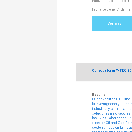
País/Institución: Gobier
Fecha de cierre: 31 de ma
Ver más
Convocatoria Y-TEC 202
Resumen
La convocatoria al Labora
la investigación y la inn
industrial y comercial. L
soluciones innovadoras pa
las 12 hs., abordando un
el sector Oil and Gas Este
sostenibilidad en la indu