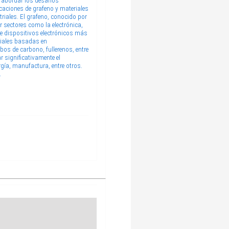
 abordar los desafíos
icaciones de grafeno y materiales
triales. El grafeno, conocido por
r sectores como la electrónica,
de dispositivos electrónicos más
riales basadas en
os de carbono, fullerenos, entre
 significativamente el
gía, manufactura, entre otros.
.