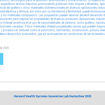
rburos, tecnologías para la reducción de emisiones y contaminación. El objetivo es
 específicos de esta industria, promoviendo prácticas más limpias y eficientes. Apl
tencial del grafeno y otros materiales bidimensionales en diversas aplicaciones indus
dad eléctrica y térmica, así como por su resistencia y flexibilidad, puede revoluciona
na y los materiales compuestos. Las propuestas pueden abarcar desde el desarrollo 
soluciones para mejorar las propiedades de diversos productos Aplicaciones indust
o Este eje se enfoca en el uso de nanomateriales de carbono, como grafeno, nanotub
dustriales variadas. Estos materiales ofrecen propiedades únicas que pueden mejorar
y procesos en sectores como el automotriz, lubricantes, construcción, pintura, ener
 ideas/desarrollos avanzados, que ya se encuentren en condiciones de ser escalados
 de 2025
Harvard Health Systems Innovation Lab Hackathon 2025