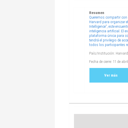
Resumen
Queremos compartir con t
Harvard para organizar el
Intelligence”, este encue
inteligencia artificial. E
plataforma única para con
tendrá el privilegio de a
todos los participantes rec
País/Institución: Harvard
Fecha de cierre: 11 de abri
Ver más