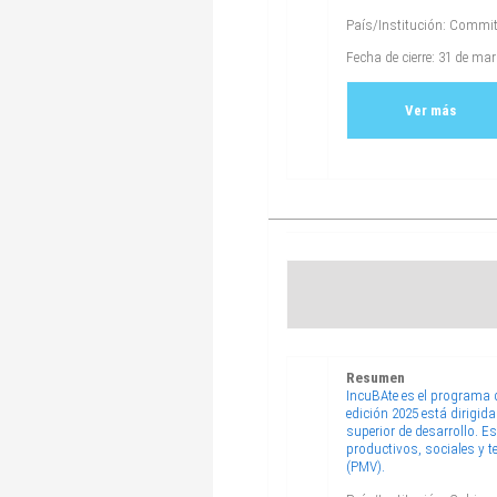
País/Institución: Commit
Fecha de cierre: 31 de ma
Ver más
Resumen
IncuBAte es el programa 
edición 2025 está dirigid
superior de desarrollo. E
productivos, sociales y 
(PMV).