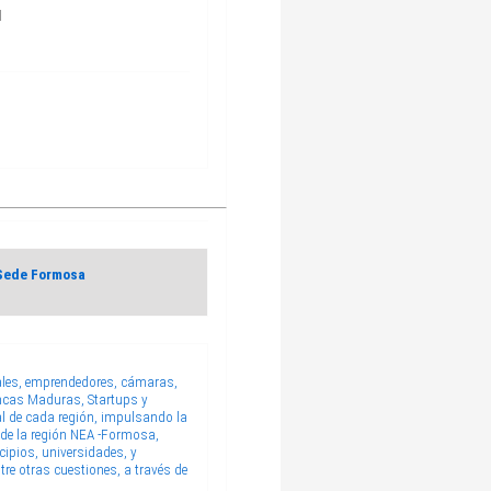
l
 Sede Formosa
nales, emprendedores, cámaras,
encas Maduras, Startups y
al de cada región, impulsando la
s de la región NEA -Formosa,
cipios, universidades, y
re otras cuestiones, a través de