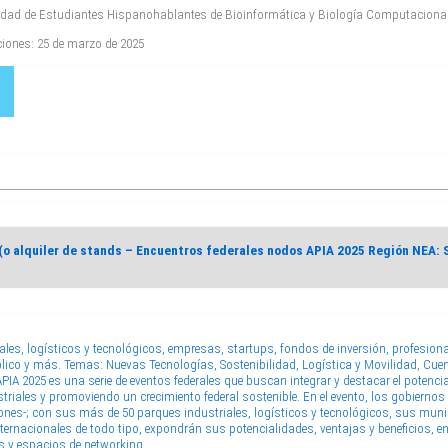
idad de Estudiantes Hispanohablantes de Bioinformática y Biología Computaciona
pciones: 25 de marzo de 2025
y(o alquiler de stands – Encuentros federales nodos APIA 2025 Región NEA:
iales, logísticos y tecnológicos, empresas, startups, fondos de inversión, profesio
blico y más. Temas: Nuevas Tecnologías, Sostenibilidad, Logística y Movilidad, Cu
A 2025 es una serie de eventos federales que buscan integrar y destacar el potenci
triales y promoviendo un crecimiento federal sostenible. En el evento, los gobierno
ones-; con sus más de 50 parques industriales, logísticos y tecnológicos, sus muni
ernacionales de todo tipo, expondrán sus potencialidades, ventajas y beneficios, ent
s y espacios de networking.