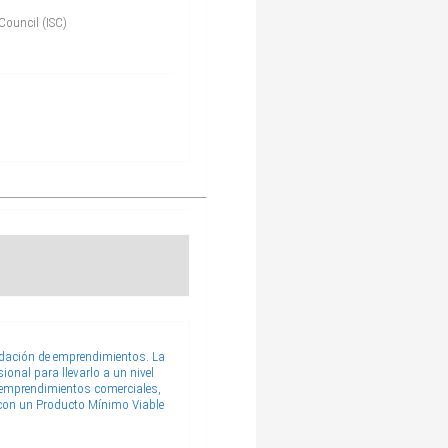
Council (ISC)
idación de emprendimientos. La
onal para llevarlo a un nivel
e emprendimientos comerciales,
 con un Producto Mínimo Viable