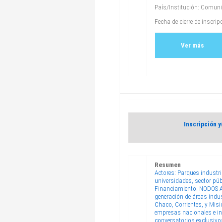
País/Institución: Comun
Fecha de cierre de inscri
Ver más
Inscripción 
Resumen
Actores: Parques industr
universidades, sector pú
Financiamiento. NODOS API
generación de áreas indus
Chaco, Corrientes, y Misi
empresas nacionales e int
conversatorios exclusivo