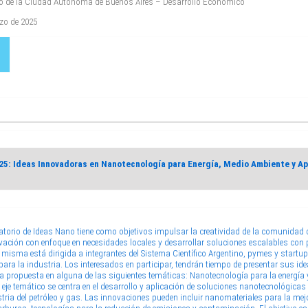
no de la Ciudad Autónoma de Buenos Aires – Desarrollo Económico
rzo de 2025
5: Ideas Innovadoras en Nanotecnología para Energía, Medio Ambiente y Ap
torio de Ideas Nano tiene como objetivos impulsar la creatividad de la comunidad ci
ovación con enfoque en necesidades locales y desarrollar soluciones escalables con 
a misma está dirigida a integrantes del Sistema Científico Argentino, pymes y startu
ra la industria. Los interesados en participar, tendrán tiempo de presentar sus idea
a propuesta en alguna de las siguientes temáticas: Nanotecnología para la energía
 eje temático se centra en el desarrollo y aplicación de soluciones nanotecnológicas 
stria del petróleo y gas. Las innovaciones pueden incluir nanomateriales para la mejo