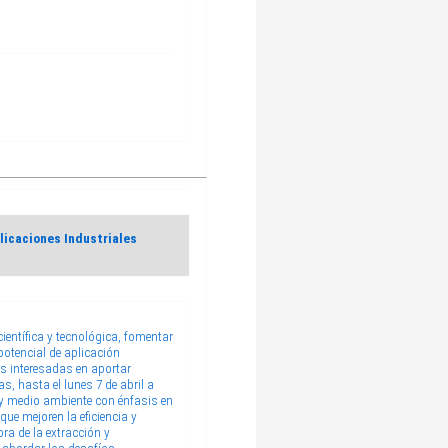
licaciones Industriales
entífica y tecnológica, fomentar
potencial de aplicación
ps interesadas en aportar
s, hasta el lunes 7 de abril a
 y medio ambiente con énfasis en
que mejoren la eficiencia y
ra de la extracción y