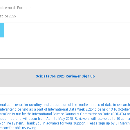
 Gobierno de Formosa
rzo de 2025
SciDataCon 2025 Reviewer Sign Up
nal conference for scrutiny and discussion of the frontier issues of data in research,
erence to be held as a part of International Data Week 2025 to be held 13-16 October 
iDataCon is run by the International Science Council’s Committee on Data (CODATA) a
 submissions will occur from April to May 2025. Reviewers will receive up to 10 conf
e online system. Thank you in advance for your support! Please sign up by 31 March t
e comfortable reviewing.