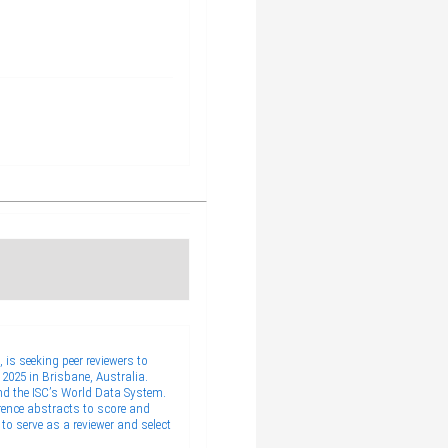
 is seeking peer reviewers to
2025 in Brisbane, Australia.
nd the ISC’s World Data System.
erence abstracts to score and
o serve as a reviewer and select