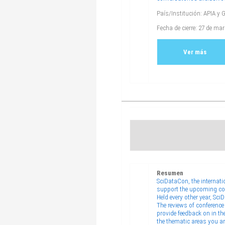
País/Institución: APIA y
Fecha de cierre: 27 de ma
Ver más
Resumen
SciDataCon, the internatio
support the upcoming conf
Held every other year, Sc
The reviews of conference
provide feedback on in th
the thematic areas you ar