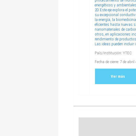
procesamiento de hidroca
energéticos y ambientales
2D Este eje explora el po
su excepcional conductivi
la energía, la biomedici
eficientes hasta nuevas 
nanomateriales de carbon
otros, en aplicaciones in
rendimiento de productos 
Las ideas pueden incluir
País/Institución: YTEC
Fecha de cierre: 7 de abril
Ver más